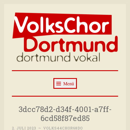
Zum
Inhalt
springen
Volkschor
Wir singen immer dienstags im Wilhelm-
Dortmund –
Hansmann-Haus Dortmund
Menü
Dortmund Vokal
3dcc78d2-d34f-4001-a7ff-
6cd58f87ed85
2. JULI 2023
~
VOLKS44CHOR68DO