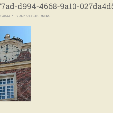
77ad-d994-4668-9a10-027da4d
 2023
~
VOLKS44CHOR68DO