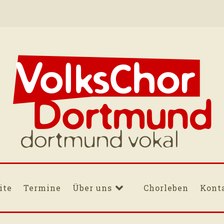
Volkschor Dortm
immer dienstags im Wilhelm-Hansmann-Haus Dortmund
ite
Termine
Über uns
Chorleben
Kont