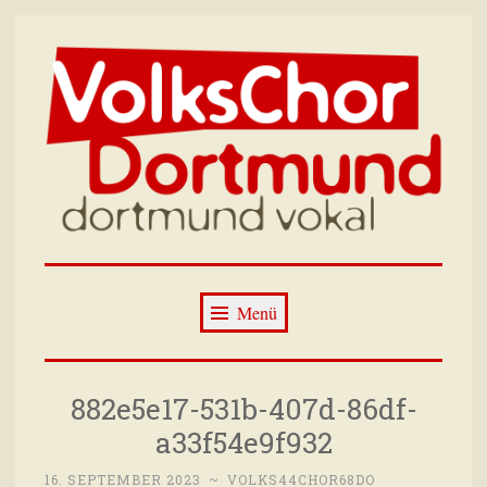
Zum
Inhalt
springen
Volkschor
Wir singen immer dienstags im Wilhelm-
Dortmund –
Hansmann-Haus Dortmund
Menü
Dortmund Vokal
882e5e17-531b-407d-86df-
a33f54e9f932
16. SEPTEMBER 2023
~
VOLKS44CHOR68DO