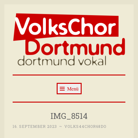
Zum
Inhalt
springen
Volkschor
Wir singen immer dienstags im Wilhelm-
Dortmund –
Hansmann-Haus Dortmund
Menü
Dortmund Vokal
IMG_8514
16. SEPTEMBER 2023
~
VOLKS44CHOR68DO