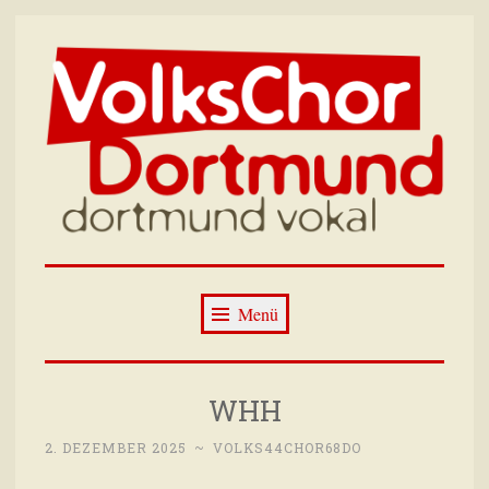
Zum
Inhalt
springen
Volkschor
Wir singen immer dienstags im Wilhelm-
Dortmund –
Hansmann-Haus Dortmund
Menü
Dortmund Vokal
WHH
2. DEZEMBER 2025
~
VOLKS44CHOR68DO